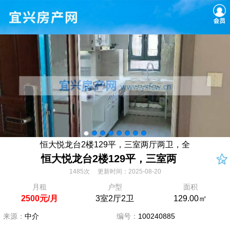
恒大悦龙台2楼129平，三室两厅两卫，全
恒大悦龙台2楼129平，三室两
1485次 更新时间：2025-08-20
月租
户型
面积
2500元/月
3室2厅2卫
129.00㎡
来源：
中介
编号：
100240885