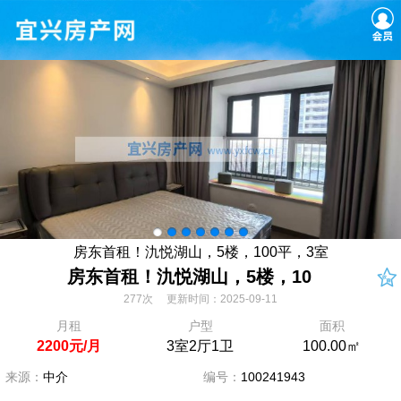
房东首租！氿悦湖山，5楼，100平，3室
房东首租！氿悦湖山，5楼，10
277次 更新时间：2025-09-11
月租
户型
面积
2200元/月
3室2厅1卫
100.00㎡
来源：
中介
编号：
100241943