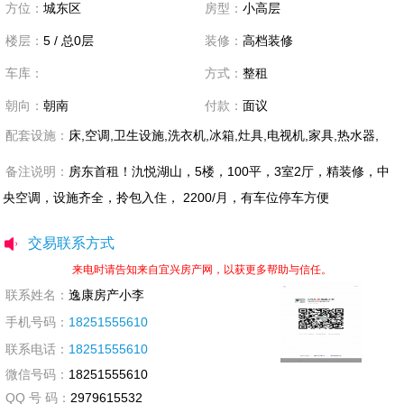
方位：
城东区
房型：
小高层
楼层：
5 / 总0层
装修：
高档装修
车库：
方式：
整租
朝向：
朝南
付款：
面议
配套设施：
床,空调,卫生设施,洗衣机,冰箱,灶具,电视机,家具,热水器,
备注说明：
房东首租！氿悦湖山，5楼，100平，3室2厅，精装修，中
央空调，设施齐全，拎包入住， 2200/月，有车位停车方便
交易联系方式
来电时请告知来自宜兴房产网，以获更多帮助与信任。
联系姓名：
逸康房产小李
手机号码：
18251555610
联系电话：
18251555610
微信号码：
18251555610
QQ 号 码：
2979615532