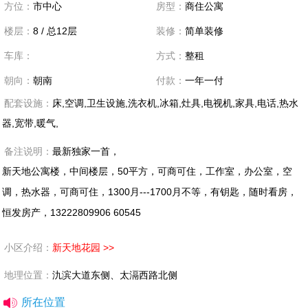
方位：
市中心
房型：
商住公寓
楼层：
8 / 总12层
装修：
简单装修
车库：
方式：
整租
朝向：
朝南
付款：
一年一付
配套设施：
床,空调,卫生设施,洗衣机,冰箱,灶具,电视机,家具,电话,热水
器,宽带,暖气,
备注说明：
最新独家一首，
新天地公寓楼，中间楼层，50平方，可商可住，工作室，办公室，空
调，热水器，可商可住，1300月---1700月不等，有钥匙，随时看房，
恒发房产，13222809906 60545
小区介绍：
新天地花园 >>
地理位置：
氿滨大道东侧、太滆西路北侧
所在位置