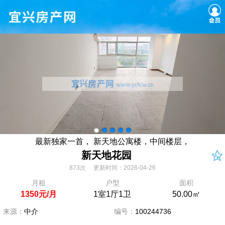
最新独家一首， 新天地公寓楼，中间楼层，
新天地花园
873次 更新时间：2026-04-26
月租
户型
面积
1350元/月
1室1厅1卫
50.00㎡
来源：
中介
编号：
100244736