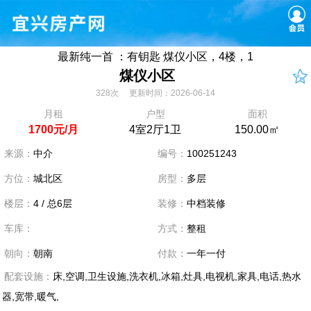
最新纯一首 ：有钥匙 煤仪小区，4楼，1
煤仪小区
328次 更新时间：2026-06-14
月租
户型
面积
1700元/月
4室2厅1卫
150.00㎡
来源：
中介
编号：
100251243
方位：
城北区
房型：
多层
楼层：
4 / 总6层
装修：
中档装修
车库：
方式：
整租
朝向：
朝南
付款：
一年一付
配套设施：
床,空调,卫生设施,洗衣机,冰箱,灶具,电视机,家具,电话,热水
器,宽带,暖气,