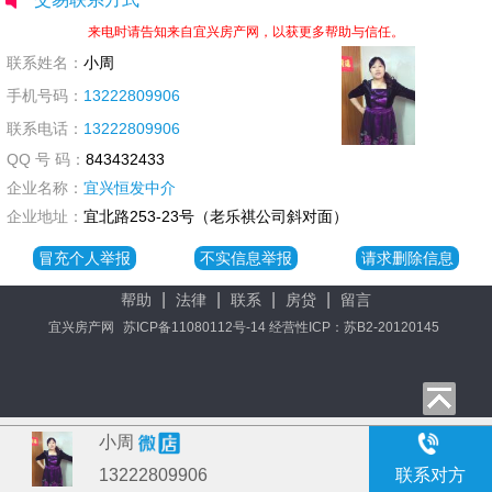
来电时请告知来自宜兴房产网，以获更多帮助与信任。
联系姓名：
小周
手机号码：
13222809906
联系电话：
13222809906
QQ 号 码：
843432433
企业名称：
宜兴恒发中介
企业地址：
宜北路253-23号（老乐祺公司斜对面）
冒充个人举报
不实信息举报
请求删除信息
|
|
|
|
帮助
法律
联系
房贷
留言
宜兴房产网
苏ICP备11080112号-14 经营性ICP：苏B2-20120145
小周
13222809906
联系对方