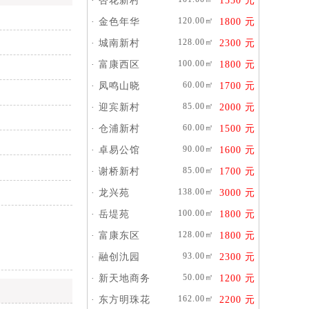
·
杏花新村
1550 元
120.00㎡
·
金色年华
1800 元
128.00㎡
·
城南新村
2300 元
100.00㎡
·
富康西区
1800 元
60.00㎡
·
凤鸣山晓
1700 元
85.00㎡
·
迎宾新村
2000 元
60.00㎡
·
仓浦新村
1500 元
90.00㎡
·
卓易公馆
1600 元
85.00㎡
·
谢桥新村
1700 元
138.00㎡
·
龙兴苑
3000 元
100.00㎡
·
岳堤苑
1800 元
128.00㎡
·
富康东区
1800 元
93.00㎡
·
融创氿园
2300 元
50.00㎡
·
新天地商务
1200 元
162.00㎡
·
东方明珠花
2200 元