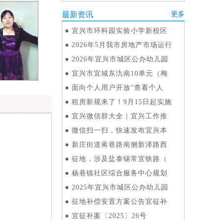
最新资讯
更多
●
宜兴市环科园实验小学新校区
●
2026年5月我市房地产市场运行
●
2026年宜兴市城区公办幼儿园
●
宜兴市宜城东氿南10单元（梅
●
面向个人用户开放“查看个人
●
租房新规来了！9月15日起实施
●
宜兴微信群大全｜宜兴工作推
●
微信扫一扫，快速发布宜兴本
●
新庄街道蒋巷路南侧新泽路西
●
征地，涉及盐泰锡常宜铁路（
●
杨巷镇社区综合服务中心规划
●
2025年宜兴市城区公办幼儿园
●
征地补偿安置方案公告宜征补
●
宜征补案〔2025〕26号