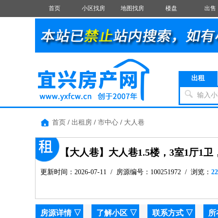
首页
小区找房
地图找房
楼盘
出售
出租
输入小
首页
/
出租房
/
市中心
/
大人巷
【大人巷】大人巷1.5楼，3室1厅1
更新时间：2026-07-11 / 房源编号：100251972 / 浏览：
22
房源详情
▽
了解小区 ▽
联系方式
▽
所