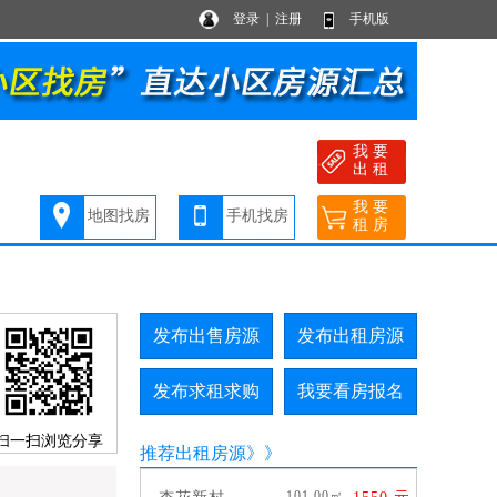
登录
|
注册
手机版
我 要
出 租
我 要
地图找房
手机找房
租 房
发布出售房源
发布出租房源
发布求租求购
我要看房报名
扫一扫浏览分享
推荐出租房源
》》
101.00㎡