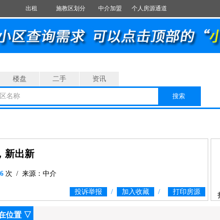
出租
施教区划分
中介加盟
个人房源通道
楼盘
二手
资讯
区名称
搜索
卫，新出新
6
次 / 来源：中介
投诉举报
/
加入收藏
/
打印房源
在位置
▽