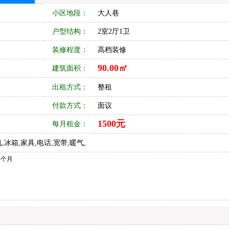
小区地段：
大人巷
户型结构：
2室2厅1卫
装修程度：
高档装修
90.00㎡
建筑面积：
出租方式：
整租
付款方式：
面议
1500元
每月租金：
,冰箱,家具,电话,宽带,暖气,
一个月