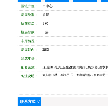
区域方位：
市中心
房屋类型：
多层
所在楼层：
1 楼
楼层总数：
5 层
车库情况：
房屋朝向：
朝南
建成年份：
配套设施：
床,空调,灶具,卫生设施,电视机,热水器,洗衣机
大人巷1.5楼，3室1厅1卫，新出新装修，租1500元
备注说明：
联系方式 ▽