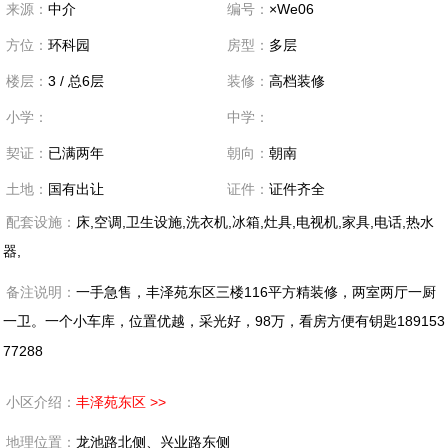
来源：
中介
编号：
×We06
方位：
环科园
房型：
多层
楼层：
3 / 总6层
装修：
高档装修
小学：
中学：
契证：
已满两年
朝向：
朝南
土地：
国有出让
证件：
证件齐全
配套设施：
床,空调,卫生设施,洗衣机,冰箱,灶具,电视机,家具,电话,热水
器,
备注说明：
一手急售，丰泽苑东区三楼116平方精装修，两室两厅一厨
一卫。一个小车库，位置优越，采光好，98万，看房方便有钥匙189153
77288
小区介绍：
丰泽苑东区 >>
地理位置：
龙池路北侧、兴业路东侧