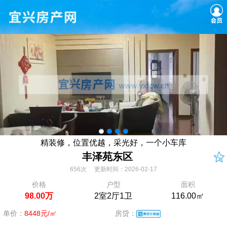
精装修，位置优越，采光好，一个小车库
丰泽苑东区
656次 更新时间：2026-02-17
价格
户型
面积
98.00万
2室2厅1卫
116.00㎡
单价：
8448元/㎡
房贷：