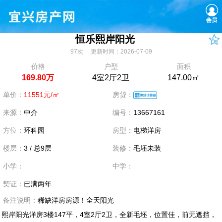
恒乐熙岸阳光
97次 更新时间：2026-07-09
价格
户型
面积
169.80万
4室2厅2卫
147.00㎡
单价：
11551元/㎡
房贷：
来源：
中介
编号：
13667161
方位：
环科园
房型：
电梯洋房
楼层：
3 / 总9层
装修：
毛坯未装
小学：
中学：
契证：
已满两年
备注说明：
稀缺洋房房源！全天阳光
熙岸阳光洋房3楼147平，4室2厅2卫，全新毛坯，位置佳，前无遮挡，