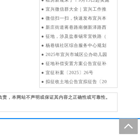
●
租房新规来了！9月15日起实施
●
宜兴微信群大全｜宜兴工作推
●
微信扫一扫，快速发布宜兴本
●
新庄街道蒋巷路南侧新泽路西
●
征地，涉及盐泰锡常宜铁路（
●
杨巷镇社区综合服务中心规划
●
2025年宜兴市城区公办幼儿园
●
征地补偿安置方案公告宜征补
●
宜征补案〔2025〕26号
●
拟征收土地公告宜拟征告〔20
负责，本网站不声明或保证其内容之正确性或可靠性。