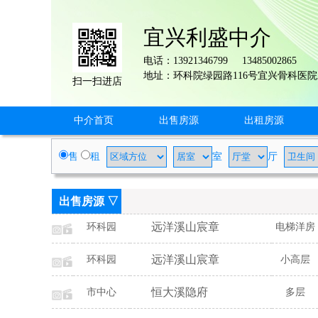
宜兴利盛中介
电话：13921346799 13485002865
地址：环科院绿园路116号宜兴骨科医
扫一扫进店
中介首页
出售房源
出租房源
售
租
室
厅
出售房源 ▽
远洋溪山宸章
环科园
电梯洋房
远洋溪山宸章
环科园
小高层
恒大溪隐府
市中心
多层