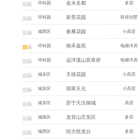
金水名都
环科园
多层
新景花园
环科园
联排别墅
春雁花园
城西区
小高层
南禾嘉苑
环科园
电梯洋房
远洋溪山宸章府
环科园
电梯洋房
天禧花园
城东区
小高层
翡翠天元
城东区
小高层
苏宁天氿御城
城东区
高层
龙背山庄东区
城南区
多层
恒大悦龙台
城西区
多层