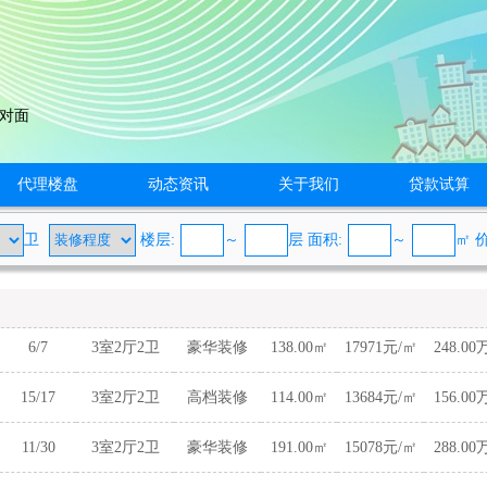
院对面
代理楼盘
动态资讯
关于我们
贷款试算
卫
楼层:
～
层 面积:
～
㎡
6/7
3室2厅2卫
豪华装修
138.00㎡
17971元/㎡
248.00
15/17
3室2厅2卫
高档装修
114.00㎡
13684元/㎡
156.00
11/30
3室2厅2卫
豪华装修
191.00㎡
15078元/㎡
288.00