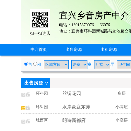
宜兴乡音房产中介
电话：13915370076 66076
地址：宜兴市环科园新城路与龙池路交汇
扫一扫进店
中介首页
出售房源
出租房源
售
租
室
厅
出售房源 ▽
丝绸花园
环科园
多层
水岸豪庭东苑
环科园
小高层
朗诗新都府
城西区
小高层