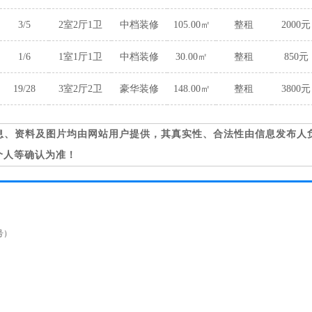
3/5
2室2厅1卫
中档装修
105.00㎡
整租
2000元
1/6
1室1厅1卫
中档装修
30.00㎡
整租
850元
19/28
3室2厅2卫
豪华装修
148.00㎡
整租
3800元
息、资料及图片均由网站用户提供，其真实性、合法性由信息发布人
个人等确认为准！
号）