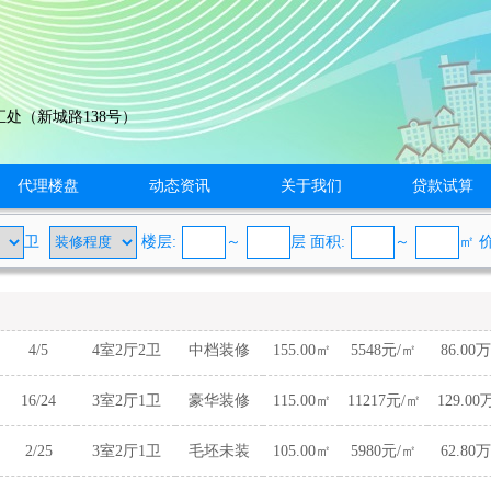
处（新城路138号）
代理楼盘
动态资讯
关于我们
贷款试算
卫
楼层:
～
层 面积:
～
㎡
4/5
4室2厅2卫
中档装修
155.00㎡
5548元/㎡
86.00万
16/24
3室2厅1卫
豪华装修
115.00㎡
11217元/㎡
129.00
2/25
3室2厅1卫
毛坯未装
105.00㎡
5980元/㎡
62.80万