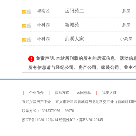
岳阳苑二
城南区
多层
新城苑
环科园
多层
荊溪人家
环科园
小高层
免责声明:本站所刊载的所有的房源信息、活动信
所有信息请与经纪公司、房产公司、家装公司、业主
｜
企业简介
｜
联系方式
｜
返回总站
｜
我要入驻
｜
宜兴乡音房产中介 宜兴市环科园新城路与龙池路交汇处（新城路138
联系方式：13915370076 66076
苏ICP备11080112号-14 经营性ICP：苏B2-20120145