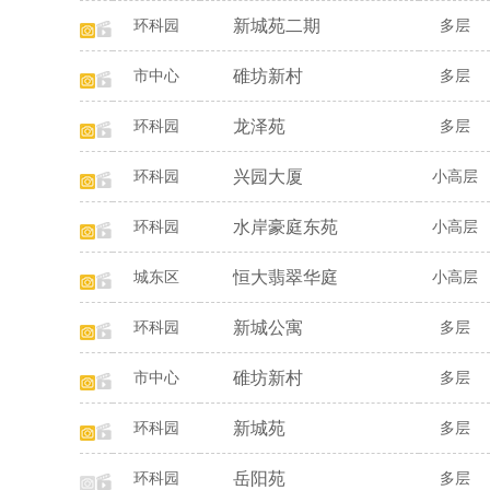
新城苑二期
环科园
多层
碓坊新村
市中心
多层
龙泽苑
环科园
多层
兴园大厦
环科园
小高层
水岸豪庭东苑
环科园
小高层
恒大翡翠华庭
城东区
小高层
新城公寓
环科园
多层
碓坊新村
市中心
多层
新城苑
环科园
多层
岳阳苑
环科园
多层