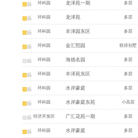
龙泽苑一期
环科园
多层
龙泽苑
环科园
多层
丰泽园东区
环科园
多层
金汇熙园
环科园
联排别墅
海德名园
环科园
多层
丰泽苑东区
环科园
多层
水岸豪庭
环科园
多层
水岸豪庭东苑
环科园
小高层
广汇花苑一期
经济开发区
多层
水岸豪庭
环科园
多层