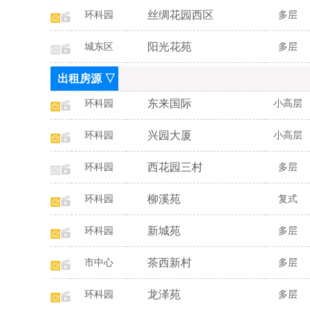
丝绸花园西区
环科园
多层
阳光花苑
城东区
多层
出租房源 ▽
东来国际
环科园
小高层
兴园大厦
环科园
小高层
西花园三村
环科园
多层
柳溪苑
环科园
复式
新城苑
环科园
多层
茶西新村
市中心
多层
龙泽苑
环科园
多层