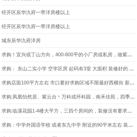
经开区辰华氿府一带洋房楼以上
经开区辰华氿府一带洋房楼以上
城东辰华氿府洋房
求购！宜兴或丁山方向，400-800平的小厂房或私房，做紫砂行的求购丁蜀镇宜兴往丁山方向
求购： 东山二实小学 空学区房 起码有3室 大面积 装修好的 100万内求购城南区东山新村
求购店面100平方左右 市口要好求购区域不限最好西横街 新天地附近房型不限装修不限2
求购:凤凰怡然居、紫云台丶万科或环科园，南禾佳苑，四季景苑，120平左右一
求购:临溪花园1-4楼大平方，三四个房间的，装修没有要求，有性价比高的纯一
求购：中学外国语学校 或者东九中学 附近的90平米左右 装修好得 90万左右房