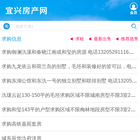
求购信息
求租
最新出售
推荐急售
求购御澜氿溪和春晓江南或和玺的房源 电话13205291116求购城东区龙信御澜氿溪春晓江南
求购九龙依云和荷兰岛的别墅，毛坯和装修好的皆可以，电话号码13205291116求购区域不限
求购东湖公馆和东氿一号的独立别墅和联排别墅 电话13205291116求购城东区联排别墅装修
氿珑云起130-150平的毛坯求购区域不限城南房型不限3室2厅2卫毛坯未装
求购和玺143平的户型求购区域不限梅林地段房型不限3室2厅2卫装修不限
求购高铁嘉苑套房
城东辰华氿府洋房