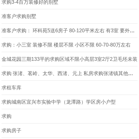
求购3-4百万装修好的别墅
准客户求购别墅
准客户求购： 环科苑5送6房子 80-120平米左右 有3室 要外楼梯
求购：小三室 装修不限 楼层不限 小区不限 60-70-80万左右
金城花园三期133平的求购区域不限小高层3室2厅2卫毛坯未装
求购 张渚、茗岭、太华、西渚、元上 私房求购张渚镇其他乡下私房 带院子简单装修15---
求租车库
求购城南区宜兴市实验中学（龙潭路）学区房小户型
求购
求购房子