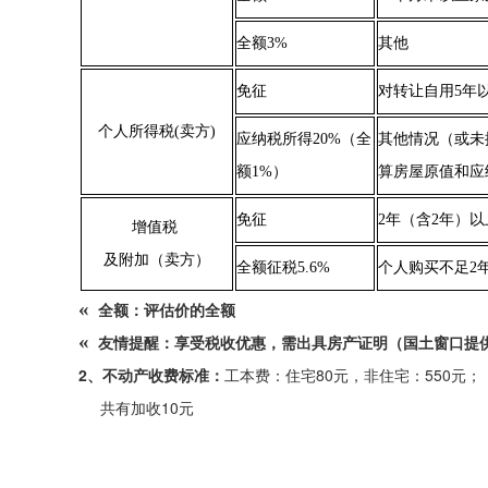
全额3%
其他
免征
对转让自用5年
个人所得税(卖方)
应纳税所得20%（全
其他情况（或未
额1%）
算房屋原值和应
免征
2年（含2年）
增值税
及附加（卖方）
全额征税5.6%
个人购买不足2
«
全额：评估价的全额
«
友情提醒：享受税收优惠，需出具房产证明（国土窗口提
2、不动产收费标准：
工本费：住宅80元，非住宅：550元；
共有加收10元