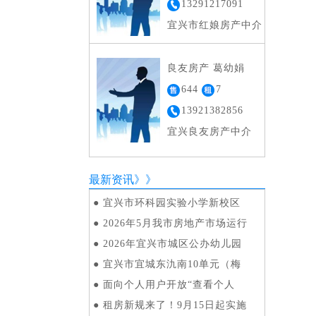
13291217091
宜兴市红娘房产中介
良友房产 葛幼娟
644
7
13921382856
宜兴良友房产中介
最新资讯》》
●
宜兴市环科园实验小学新校区
●
2026年5月我市房地产市场运行
●
2026年宜兴市城区公办幼儿园
●
宜兴市宜城东氿南10单元（梅
●
面向个人用户开放“查看个人
●
租房新规来了！9月15日起实施