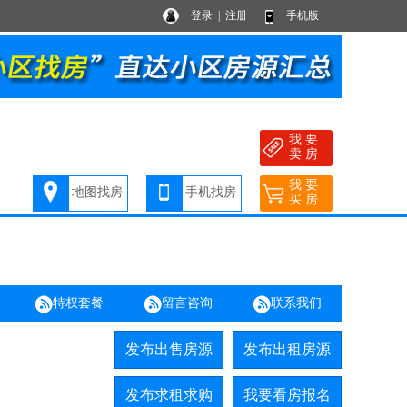
登录
|
注册
手机版
我 要
卖 房
我 要
地图找房
手机找房
买 房
特权套餐
留言咨询
联系我们
发布出售房源
发布出租房源
发布求租求购
我要看房报名