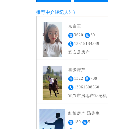
推荐中介经纪人》》
京京王
3620
30
13815134349
宜安居房产
喜缘房产
1322
709
13961508560
宜兴市房地产经纪机
构备案证书
红娘房产 汤先生
180
5