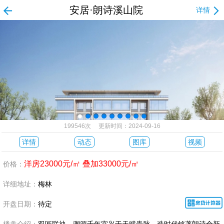
安居·朗诗溪山院
详情
199546次 更新时间：2024-09-16
详情
动态
图库
视频
洋房23000元/㎡ 叠加33000元/㎡
价格：
详细地址：
梅林
开盘日期：
待定