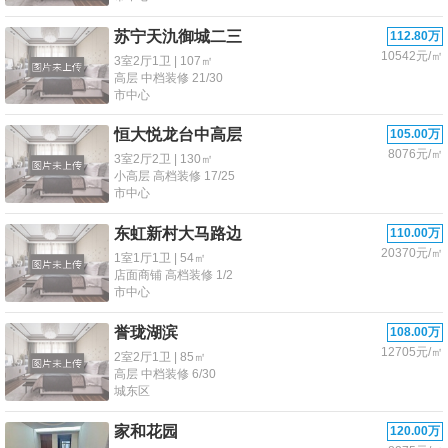
苏宁天氿御城二三
112.80万
10542元/㎡
3室2厅1卫 | 107㎡
高层 中档装修 21/30
市中心
恒大悦龙台中高层
105.00万
8076元/㎡
3室2厅2卫 | 130㎡
小高层 高档装修 17/25
市中心
东虹新村大马路边
110.00万
20370元/㎡
1室1厅1卫 | 54㎡
店面商铺 高档装修 1/2
市中心
誉珑湖滨
108.00万
12705元/㎡
2室2厅1卫 | 85㎡
高层 中档装修 6/30
城东区
家和花园
120.00万