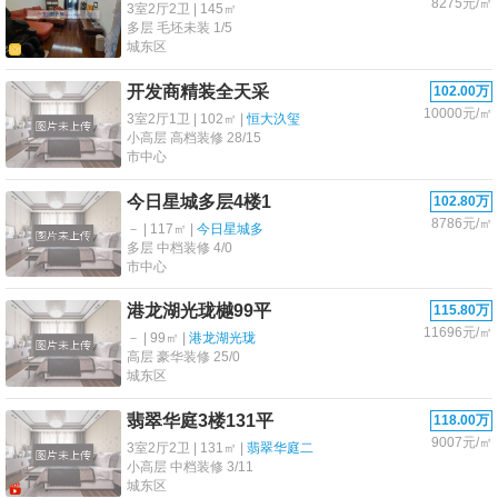
8275元/㎡
3室2厅2卫 | 145㎡
多层 毛坯未装 1/5
城东区
开发商精装全天采
102.00万
10000元/㎡
3室2厅1卫 | 102㎡ |
恒大汣玺
小高层 高档装修 28/15
市中心
今日星城多层4楼1
102.80万
8786元/㎡
－ | 117㎡ |
今日星城多
多层 中档装修 4/0
市中心
港龙湖光珑樾99平
115.80万
11696元/㎡
－ | 99㎡ |
港龙湖光珑
高层 豪华装修 25/0
城东区
翡翠华庭3楼131平
118.00万
9007元/㎡
3室2厅2卫 | 131㎡ |
翡翠华庭二
小高层 中档装修 3/11
城东区