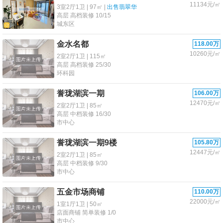
11134元/㎡
3室2厅1卫 | 97㎡ |
出售翡翠华
高层 高档装修 10/15
城东区
金水名都
118.00万
10260元/㎡
2室2厅1卫 | 115㎡
高层 高档装修 25/30
环科园
誉珑湖滨一期
106.00万
12470元/㎡
2室2厅1卫 | 85㎡
高层 中档装修 16/30
市中心
誉珑湖滨一期9楼
105.80万
12447元/㎡
2室2厅1卫 | 85㎡
高层 中档装修 9/30
市中心
五金市场商铺
110.00万
22000元/㎡
1室1厅1卫 | 50㎡
店面商铺 简单装修 1/0
市中心