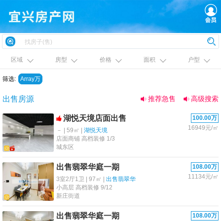
区域
房型
价格
面积
户型
筛选:
Array万
出售房源
推荐急售
高级搜索
湖悦天境店面出售
100.00万
16949元/㎡
－ | 59㎡ |
湖悦天境
店面商铺 高档装修 1/3
城东区
出售翡翠华庭一期
108.00万
11134元/㎡
3室2厅1卫 | 97㎡ |
出售翡翠华
小高层 高档装修 9/12
新庄街道
出售翡翠华庭一期
108.00万